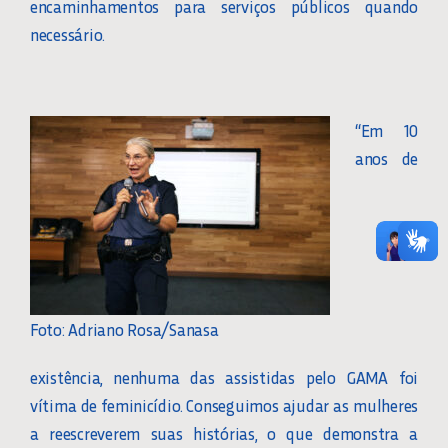
encaminhamentos para serviços públicos quando
necessário.
“Em 10
anos de
Foto: Adriano Rosa/Sanasa
existência, nenhuma das assistidas pelo GAMA foi
vítima de feminicídio. Conseguimos ajudar as mulheres
a reescreverem suas histórias, o que demonstra a