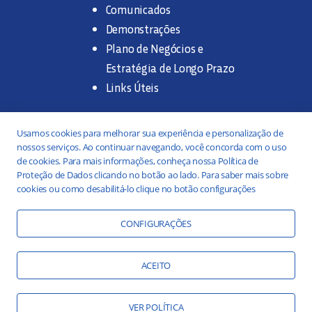
Comunicados
Demonstrações
Plano de Negócios e
Estratégia de Longo Prazo
Links Úteis
Trabalhe na SANASA
Usamos cookies para melhorar sua experiência e personalização de
nossos serviços. Ao continuar navegando, você concorda com o uso
Concurso Público
de cookies. Para mais informações, conheça nossa Política de
Proteção de Dados clicando no botão ao lado. Para saber mais sobre
Estágio
cookies ou como desabilitá-lo clique no botão configurações
Serviços
Portal da Transparência
CONFIGURAÇÕES
Práticas ESG
Responsabilidade Social
ACEITO
Educação Ambiental
VER POLÍTICA