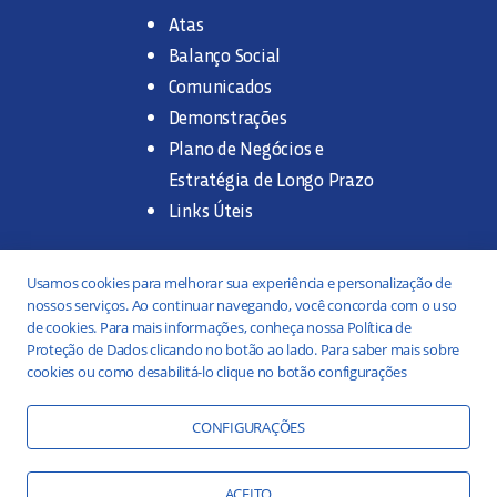
Atas
Balanço Social
Comunicados
Demonstrações
Plano de Negócios e
Estratégia de Longo Prazo
Links Úteis
Trabalhe na SANASA
Usamos cookies para melhorar sua experiência e personalização de
nossos serviços. Ao continuar navegando, você concorda com o uso
Concurso Público
de cookies. Para mais informações, conheça nossa Política de
Proteção de Dados clicando no botão ao lado. Para saber mais sobre
Estágio
cookies ou como desabilitá-lo clique no botão configurações
Serviços
Portal da Transparência
CONFIGURAÇÕES
Práticas ESG
Responsabilidade Social
ACEITO