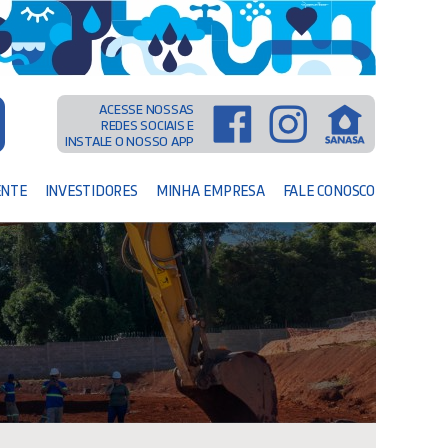
ACESSE NOSSAS
REDES SOCIAIS E
INSTALE O NOSSO APP
ENTE
INVESTIDORES
MINHA EMPRESA
FALE CONOSCO