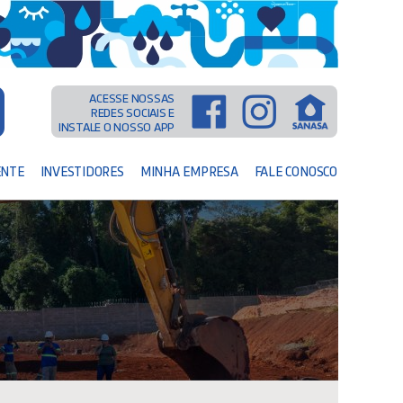
ACESSE NOSSAS
REDES SOCIAIS E
INSTALE O NOSSO APP
ENTE
INVESTIDORES
MINHA EMPRESA
FALE CONOSCO