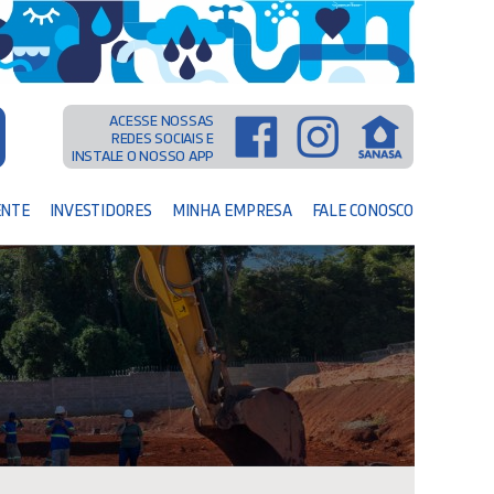
ACESSE NOSSAS
REDES SOCIAIS E
INSTALE O NOSSO APP
ENTE
INVESTIDORES
MINHA EMPRESA
FALE CONOSCO