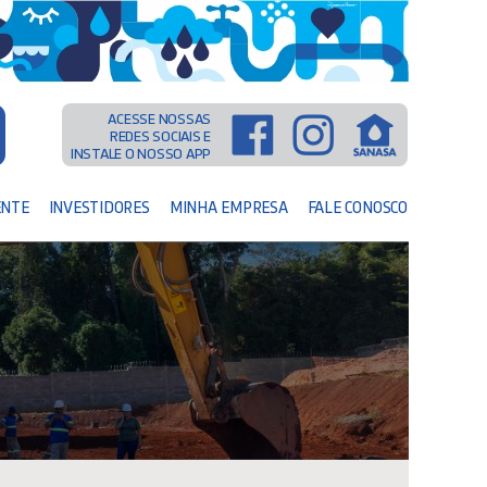
ACESSE NOSSAS
REDES SOCIAIS E
INSTALE O NOSSO APP
ENTE
INVESTIDORES
MINHA EMPRESA
FALE CONOSCO