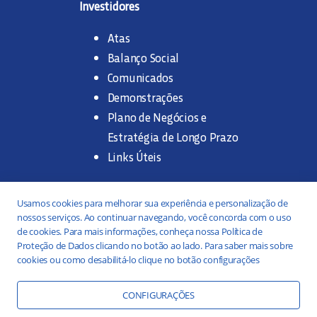
Investidores
Atas
Balanço Social
Comunicados
Demonstrações
Plano de Negócios e
Estratégia de Longo Prazo
Links Úteis
Trabalhe na SANASA
Usamos cookies para melhorar sua experiência e personalização de
nossos serviços. Ao continuar navegando, você concorda com o uso
Concurso Público
de cookies. Para mais informações, conheça nossa Política de
Proteção de Dados clicando no botão ao lado. Para saber mais sobre
Estágio
cookies ou como desabilitá-lo clique no botão configurações
Serviços
Portal da Transparência
CONFIGURAÇÕES
Práticas ESG