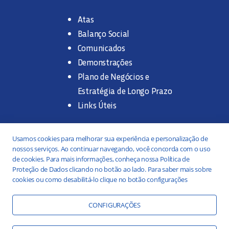
Atas
Balanço Social
Comunicados
Demonstrações
Plano de Negócios e
Estratégia de Longo Prazo
Links Úteis
Trabalhe na SANASA
Usamos cookies para melhorar sua experiência e personalização de
nossos serviços. Ao continuar navegando, você concorda com o uso
Concurso Público
de cookies. Para mais informações, conheça nossa Política de
Proteção de Dados clicando no botão ao lado. Para saber mais sobre
Estágio
cookies ou como desabilitá-lo clique no botão configurações
Serviços
Portal da Transparência
CONFIGURAÇÕES
Práticas ESG