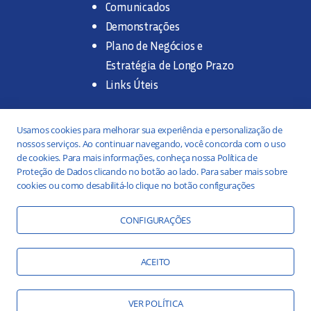
Comunicados
Demonstrações
Plano de Negócios e
Estratégia de Longo Prazo
Links Úteis
Trabalhe na SANASA
Usamos cookies para melhorar sua experiência e personalização de
nossos serviços. Ao continuar navegando, você concorda com o uso
Concurso Público
de cookies. Para mais informações, conheça nossa Política de
Proteção de Dados clicando no botão ao lado. Para saber mais sobre
Estágio
cookies ou como desabilitá-lo clique no botão configurações
Serviços
Portal da Transparência
CONFIGURAÇÕES
Práticas ESG
Responsabilidade Social
ACEITO
Educação Ambiental
VER POLÍTICA