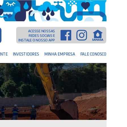
ACESSE NOSSAS
REDES SOCIAIS E
INSTALE O NOSSO APP
ENTE
INVESTIDORES
MINHA EMPRESA
FALE CONOSCO