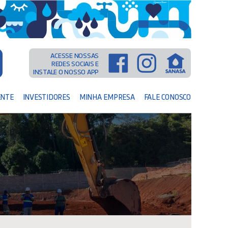
ACESSE NOSSAS
REDES SOCIAIS E
INSTALE O NOSSO APP
ENTE
INVESTIDORES
MINHA EMPRESA
FALE CONOSCO