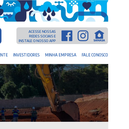
ACESSE NOSSAS
REDES SOCIAIS E
INSTALE O NOSSO APP
ENTE
INVESTIDORES
MINHA EMPRESA
FALE CONOSCO