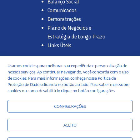
Balanço Social
Comunicados
Demonstrações
Plano de Negócios e
Estratégia de Longo Prazo
Links Úteis
Trabalhe na SANASA
Usamos cookies para melhorar sua experiência e personalização de
nossos serviços. Ao continuar navegando, você concorda com o uso
Concurso Público
de cookies. Para mais informações, conheça nossa Política de
Proteção de Dados clicando no botão ao lado. Para saber mais sobre
Estágio
cookies ou como desabilitá-lo clique no botão configurações
Serviços
Portal da Transparência
CONFIGURAÇÕES
Práticas ESG
Responsabilidade Social
ACEITO
Educação Ambiental