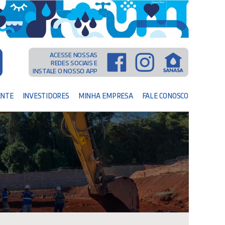
ACESSE NOSSAS
REDES SOCIAIS E
INSTALE O NOSSO APP
ENTE
INVESTIDORES
MINHA EMPRESA
FALE CONOSCO