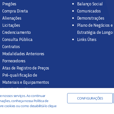
Pregões
Balanço Social
Compra Direta
Comunicados
Alienações
Demonstrações
Licitações
Plano de Negócios e
Credenciamento
Estratégia de Longo
Consulta Pública
Links Úteis
Contratos
Modalidades Anteriores
Fornecedores
Atas de Registro de Preços
Pré-qualificação de
Materiais e Equipamentos
Legislação e Normas
Documentação Interna
e nossos serviços. Ao continuar
CONFIGURAÇÕES
ações, conheça nossa Política de
re cookies ou como desabilitá-lo clique