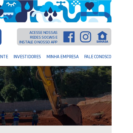
ACESSE NOSSAS
REDES SOCIAIS E
INSTALE O NOSSO APP
ENTE
INVESTIDORES
MINHA EMPRESA
FALE CONOSCO