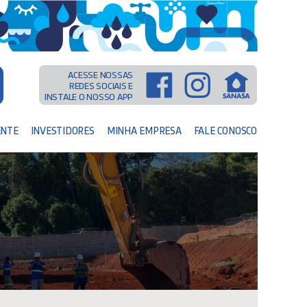
ACESSE NOSSAS
REDES SOCIAIS E
INSTALE O NOSSO APP
ENTE
INVESTIDORES
MINHA EMPRESA
FALE CONOSCO