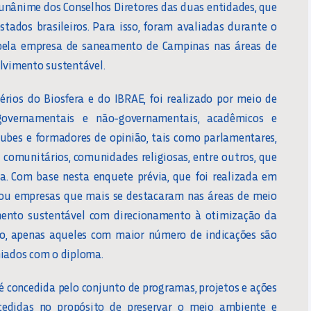
 unânime dos Conselhos Diretores das duas entidades, que
ados brasileiros. Para isso, foram avaliadas durante o
s pela empresa de saneamento de Campinas nas áreas de
lvimento sustentável.
érios do Biosfera e do IBRAE, foi realizado por meio de
governamentais e não-governamentais, acadêmicos e
 clubes e formadores de opinião, tais como parlamentares,
res comunitários, comunidades religiosas, entre outros, que
a. Com base nesta enquete prévia, que foi realizada em
s ou empresas que mais se destacaram nas áreas de meio
imento sustentável com direcionamento à otimização da
o, apenas aqueles com maior número de indicações são
miados com o diploma.
é concedida pelo conjunto de programas, projetos e ações
edidas no propósito de preservar o meio ambiente e