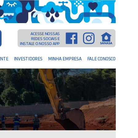
ACESSE NOSSAS
REDES SOCIAIS E
INSTALE O NOSSO APP
ENTE
INVESTIDORES
MINHA EMPRESA
FALE CONOSCO