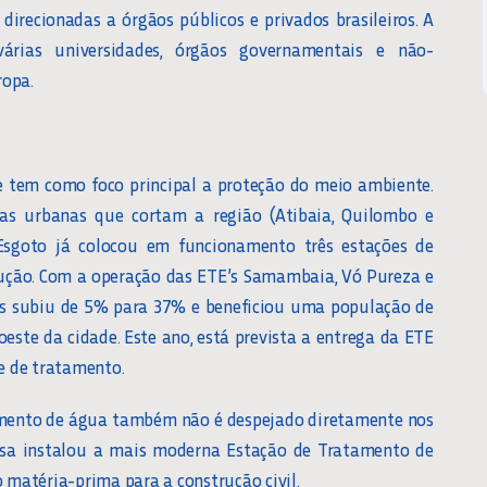
l direcionadas a órgãos públicos e privados brasileiros. A
rias universidades, órgãos governamentais e não-
ropa.
e tem como foco principal a proteção do meio ambiente.
cas urbanas que cortam a região (Atibaia, Quilombo e
 Esgoto já colocou em funcionamento três estações de
rução. Com a operação das ETE’s Samambaia, Vó Pureza e
nas subiu de 5% para 37% e beneficiou uma população de
oeste da cidade. Este ano, está prevista a entrega da ETE
e de tratamento.
tamento de água também não é despejado diretamente nos
anasa instalou a mais moderna Estação de Tratamento de
o matéria-prima para a construção civil.