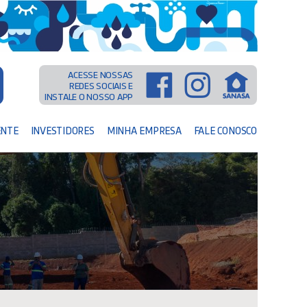
ACESSE NOSSAS
REDES SOCIAIS E
INSTALE O NOSSO APP
ENTE
INVESTIDORES
MINHA EMPRESA
FALE CONOSCO