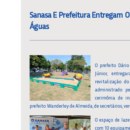
Sanasa E Prefeitura Entregam O
Águas
O prefeito Dári
Júnior, entre
revitalização d
administrado p
cerimônia de i
prefeito Wanderley de Almeida, de secretários, ver
O espaço de laz
com 10 equipamen