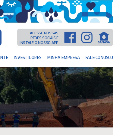
ACESSE NOSSAS
REDES SOCIAIS E
INSTALE O NOSSO APP
ENTE
INVESTIDORES
MINHA EMPRESA
FALE CONOSCO