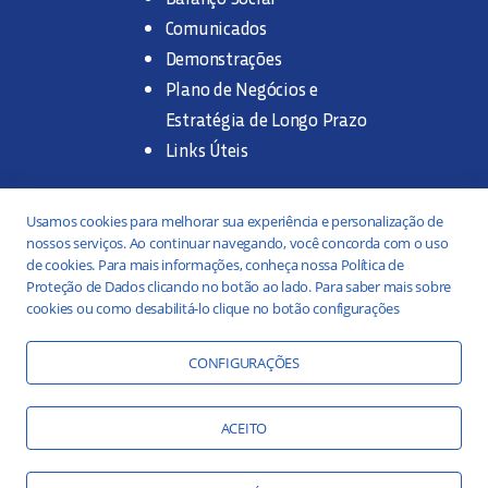
Comunicados
Demonstrações
Plano de Negócios e
Estratégia de Longo Prazo
Links Úteis
Trabalhe na SANASA
Usamos cookies para melhorar sua experiência e personalização de
nossos serviços. Ao continuar navegando, você concorda com o uso
Concurso Público
de cookies. Para mais informações, conheça nossa Política de
Proteção de Dados clicando no botão ao lado. Para saber mais sobre
Estágio
cookies ou como desabilitá-lo clique no botão configurações
Serviços
Portal da Transparência
CONFIGURAÇÕES
Práticas ESG
Responsabilidade Social
ACEITO
Educação Ambiental