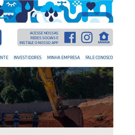
ACESSE NOSSAS
REDES SOCIAIS E
INSTALE O NOSSO APP
ENTE
INVESTIDORES
MINHA EMPRESA
FALE CONOSCO