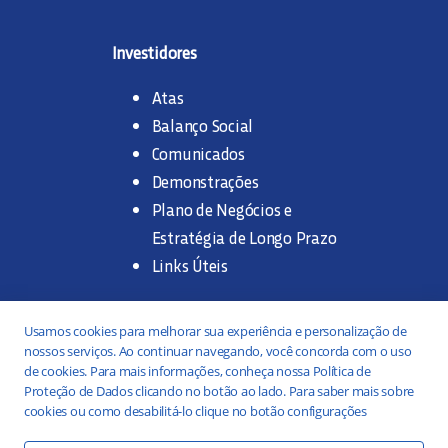
Investidores
Atas
Balanço Social
Comunicados
Demonstrações
Plano de Negócios e
Estratégia de Longo Prazo
Links Úteis
Trabalhe na SANASA
Usamos cookies para melhorar sua experiência e personalização de
nossos serviços. Ao continuar navegando, você concorda com o uso
Concurso Público
de cookies. Para mais informações, conheça nossa Política de
Proteção de Dados clicando no botão ao lado. Para saber mais sobre
Estágio
cookies ou como desabilitá-lo clique no botão configurações
Serviços