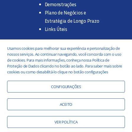
Demonstrações
Plano de Negócios e
Estratégia de Longo Prazo
Links Úteis
Trabalhe na SANASA
Usamos cookies para melhorar sua experiência e personalização de
nossos serviços. Ao continuar navegando, você concorda com o uso
Concurso Público
de cookies. Para mais informações, conheça nossa Política de
Proteção de Dados clicando no botão ao lado. Para saber mais sobre
Estágio
cookies ou como desabilitá-lo clique no botão configurações
Serviços
Portal da Transparência
CONFIGURAÇÕES
Práticas ESG
Responsabilidade Social
ACEITO
Educação Ambiental
VER POLÍTICA