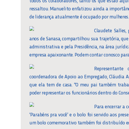
todos os colaboradores, tanto os que estão aqui
ressaltou. Manuelito enfatizou ainda a importân
de liderança atualmente é ocupado por mulheres.
Claudete Salles,
anos de Sanasa, compartilhou sua trajetória, que 
administrativa e pela Presidência, na área juríd
empresa apaixonante. Podem contar conosco para 
Representante
coordenadora de Apoio ao Empregado, Cláudia Au
que ela tem de casa. “O meu pai também trabal
poder representar os funcionários dentro do Cons
Para encerrar a 
‘Parabéns pra você’ e o bolo foi servido aos pres
um bolo comemorativo também foi distribuído em