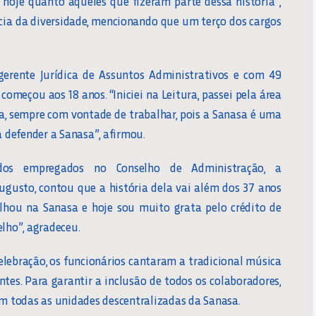
 hoje quanto aqueles que fizeram parte dessa história”,
cia da diversidade, mencionando que um terço dos cargos
 gerente Jurídica de Assuntos Administrativos e com 49
começou aos 18 anos. “Iniciei na Leitura, passei pela área
ica, sempre com vontade de trabalhar, pois a Sanasa é uma
defender a Sanasa”, afirmou.
 dos empregados no Conselho de Administração, a
gusto, contou que a história dela vai além dos 37 anos
hou na Sanasa e hoje sou muito grata pelo crédito de
elho”, agradeceu.
celebração, os funcionários cantaram a tradicional música
entes. Para garantir a inclusão de todos os colaboradores,
 todas as unidades descentralizadas da Sanasa.