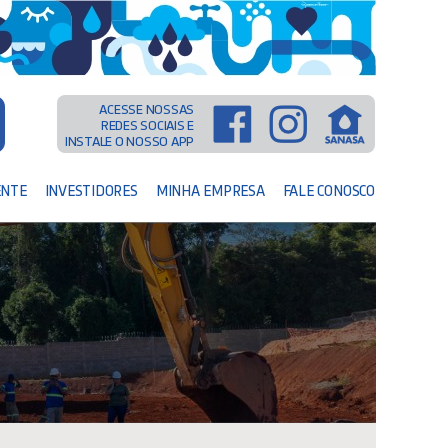
ACESSE NOSSAS
REDES SOCIAIS E
INSTALE O NOSSO APP
ENTE
INVESTIDORES
MINHA EMPRESA
FALE CONOSCO