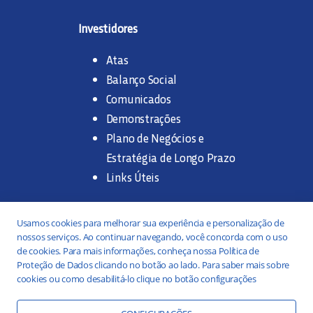
Investidores
Atas
Balanço Social
Comunicados
Demonstrações
Plano de Negócios e
Estratégia de Longo Prazo
Links Úteis
Trabalhe na SANASA
Usamos cookies para melhorar sua experiência e personalização de
nossos serviços. Ao continuar navegando, você concorda com o uso
Concurso Público
de cookies. Para mais informações, conheça nossa Política de
Proteção de Dados clicando no botão ao lado. Para saber mais sobre
Estágio
cookies ou como desabilitá-lo clique no botão configurações
Serviços
Portal da Transparência