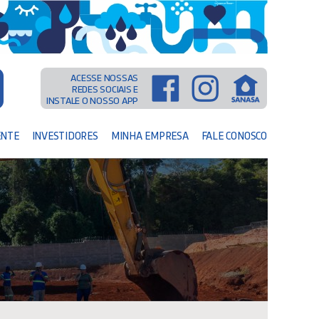
ACESSE NOSSAS
REDES SOCIAIS E
INSTALE O NOSSO APP
ENTE
INVESTIDORES
MINHA EMPRESA
FALE CONOSCO