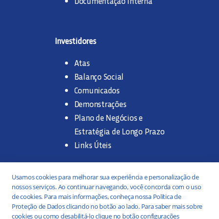
Documentação Interna
Investidores
Atas
Balanço Social
Comunicados
Demonstrações
Plano de Negócios e
Estratégia de Longo Prazo
Links Úteis
Trabalhe na SANASA
Usamos cookies para melhorar sua experiência e personalização de
nossos serviços. Ao continuar navegando, você concorda com o uso
Concurso Público
de cookies. Para mais informações, conheça nossa Política de
Proteção de Dados clicando no botão ao lado. Para saber mais sobre
Estágio
cookies ou como desabilitá-lo clique no botão configurações