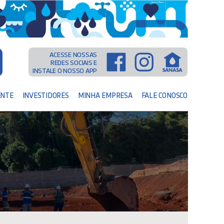
ACESSE NOSSAS
REDES SOCIAIS E
INSTALE O NOSSO APP
ENTE
INVESTIDORES
MINHA EMPRESA
FALE CONOSCO