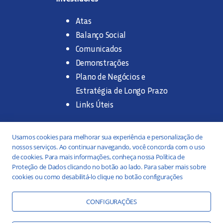
Atas
Balanço Social
Comunicados
Demonstrações
Plano de Negócios e
Estratégia de Longo Prazo
Links Úteis
Trabalhe na SANASA
Usamos cookies para melhorar sua experiência e personalização de
nossos serviços. Ao continuar navegando, você concorda com o uso
Concurso Público
de cookies. Para mais informações, conheça nossa Política de
Proteção de Dados clicando no botão ao lado. Para saber mais sobre
Estágio
cookies ou como desabilitá-lo clique no botão configurações
Serviços
Portal da Transparência
CONFIGURAÇÕES
Práticas ESG