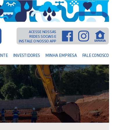
ACESSE NOSSAS
REDES SOCIAIS E
INSTALE O NOSSO APP
ENTE
INVESTIDORES
MINHA EMPRESA
FALE CONOSCO