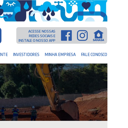
ACESSE NOSSAS
REDES SOCIAIS E
INSTALE O NOSSO APP
ENTE
INVESTIDORES
MINHA EMPRESA
FALE CONOSCO