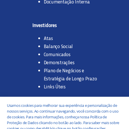
Documentação Interna
Investidores
Atas
Balanço Social
Comunicados
Demonstrações
Plano de Negócios e
Estratégia de Longo Prazo
Links Úteis
Trabalhe na SANASA
Usamos cookies para melhorar sua experiência e personalização de
nossos serviços. Ao continuar navegando, você concorda com o uso
Concurso Público
de cookies. Para mais informações, conheça nossa Política de
Proteção de Dados clicando no botão ao lado. Para saber mais sobre
Estágio
cookies ou como desabilitá-lo clique no botão configurações