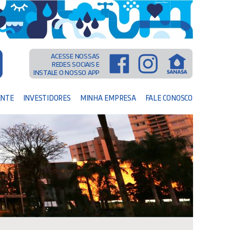
ACESSE NOSSAS
REDES SOCIAIS E
INSTALE O NOSSO APP
ENTE
INVESTIDORES
MINHA EMPRESA
FALE CONOSCO