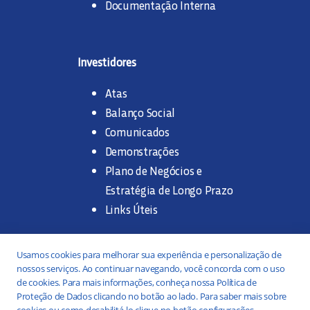
Documentação Interna
Investidores
Atas
Balanço Social
Comunicados
Demonstrações
Plano de Negócios e
Estratégia de Longo Prazo
Links Úteis
Trabalhe na SANASA
Usamos cookies para melhorar sua experiência e personalização de
nossos serviços. Ao continuar navegando, você concorda com o uso
Concurso Público
de cookies. Para mais informações, conheça nossa Política de
Proteção de Dados clicando no botão ao lado. Para saber mais sobre
Estágio