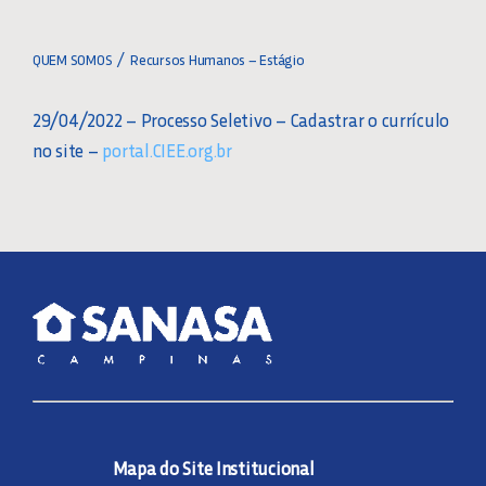
Toggle
Navigation
CONHEÇA A SANASA
QUEM SOMOS
Recursos Humanos – Estágio
29/04/2022 – Processo Seletivo – Cadastrar o currículo
O QUE FAZEMOS
no site –
portal.CIEE.org.br
PLANO DE SEGURANÇA DA ÁGUA
QUALIDADE DA ÁGUA
PARCEIROS DE DESCONTOS
RECURSOS HUMANOS
Mapa do Site Institucional