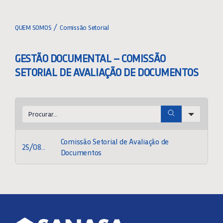
Toggle
Navigation
CONHEÇA A SANASA
QUEM SOMOS
Comissão Setorial
O QUE FAZEMOS
GESTÃO DOCUMENTAL – COMISSÃO
SETORIAL DE AVALIAÇÃO DE DOCUMENTOS
PLANO DE SEGURANÇA DA ÁGUA
Search
QUALIDADE DA ÁGUA
Comissão Setorial de Avaliação de
25/08/2015
Documentos
PARCEIROS DE DESCONTOS
RECURSOS HUMANOS