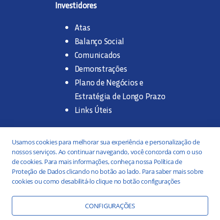
Investidores
Atas
Balanço Social
Comunicados
Demonstrações
Plano de Negócios e
Estratégia de Longo Prazo
Links Úteis
Trabalhe na SANASA
Usamos cookies para melhorar sua experiência e personalização de
nossos serviços. Ao continuar navegando, você concorda com o uso
Concurso Público
de cookies. Para mais informações, conheça nossa Política de
Proteção de Dados clicando no botão ao lado. Para saber mais sobre
Estágio
cookies ou como desabilitá-lo clique no botão configurações
Serviços
Portal da Transparência
CONFIGURAÇÕES
Práticas ESG