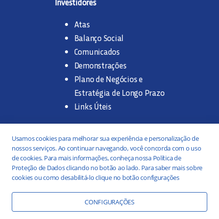
Investidores
Atas
Balanço Social
Comunicados
Demonstrações
Plano de Negócios e
Estratégia de Longo Prazo
Links Úteis
Trabalhe na SANASA
Usamos cookies para melhorar sua experiência e personalização de
nossos serviços. Ao continuar navegando, você concorda com o uso
Concurso Público
de cookies. Para mais informações, conheça nossa Política de
Proteção de Dados clicando no botão ao lado. Para saber mais sobre
Estágio
cookies ou como desabilitá-lo clique no botão configurações
Serviços
Portal da Transparência
CONFIGURAÇÕES
Práticas ESG