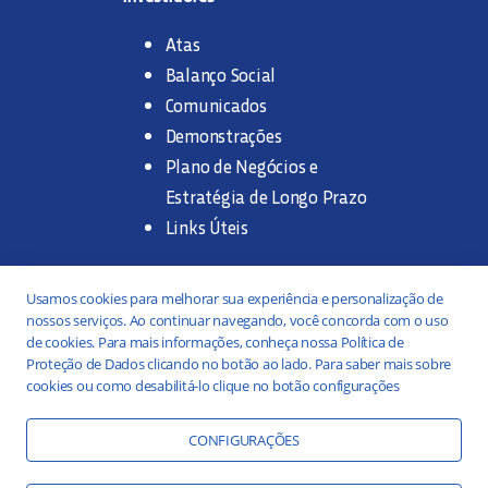
Atas
Balanço Social
Comunicados
Demonstrações
Plano de Negócios e
Estratégia de Longo Prazo
Links Úteis
Trabalhe na SANASA
Usamos cookies para melhorar sua experiência e personalização de
nossos serviços. Ao continuar navegando, você concorda com o uso
Concurso Público
de cookies. Para mais informações, conheça nossa Política de
Proteção de Dados clicando no botão ao lado. Para saber mais sobre
Estágio
cookies ou como desabilitá-lo clique no botão configurações
Serviços
Portal da Transparência
CONFIGURAÇÕES
Práticas ESG