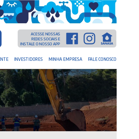
ACESSE NOSSAS
REDES SOCIAIS E
INSTALE O NOSSO APP
ENTE
INVESTIDORES
MINHA EMPRESA
FALE CONOSCO