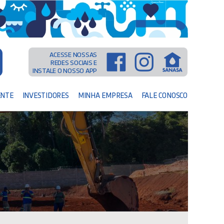
ACESSE NOSSAS
REDES SOCIAIS E
INSTALE O NOSSO APP
ENTE
INVESTIDORES
MINHA EMPRESA
FALE CONOSCO