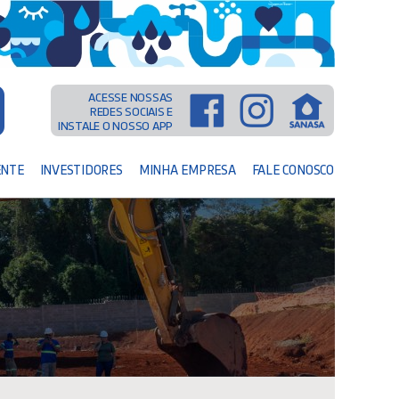
ACESSE NOSSAS
REDES SOCIAIS E
INSTALE O NOSSO APP
ENTE
INVESTIDORES
MINHA EMPRESA
FALE CONOSCO