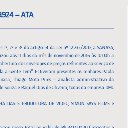
9.924 – ATA
º, 2º e 3º do artigo 14 da Lei nº 12.232/2012, a SANASA,
izou aos 11 dias do mês de novembro de 2016, às 10:00h, a
abertura dos envelopes de preços referentes ao serviço de
ida a Gente Tem”. Estiveram presentes os senhores Paola
nasa, Thiago Mota Pires – analista administrativo da
 de Souza e Raquel Dias de Oliveira, todas da empresa DMC
 CHÁ DAS 5 PRODUTORA DE VIDEO, SIMON SAYS FILMS e
ou preço total no valor de R$ 341.000,00 (Trezentos e