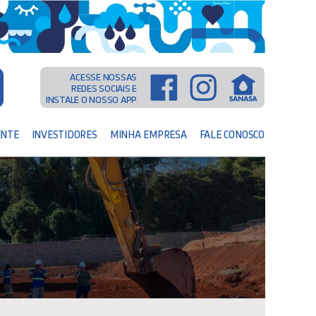
ACESSE NOSSAS
REDES SOCIAIS E
INSTALE O NOSSO APP
ENTE
INVESTIDORES
MINHA EMPRESA
FALE CONOSCO