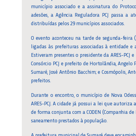
município associado e a assinatura do Protoc
adesões, a Agência Reguladora PCJ passa a a
distribuídas pelos 29 municípios associados.
O evento aconteceu na tarde de segunda-feira 
ligadas às prefeituras associadas à entidade e 
Estiveram presentes o presidente da ARES-PCJ e p
Consórcio PCJ e prefeito de Hortolândia, Angelo 
Sumaré, José Antônio Bacchim; e Cosmópolis, Ant
prefeitos.
Durante o encontro, o município de Nova Odess
ARES-PCJ. A cidade já possui a lei que autoriza a
de forma conjunta com a CODEN (Companhia de D
saneamento prestados à população.
A prefeitura municipal de Sumaré deve encaminha