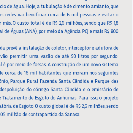
cio de água. Hoje, a tubulação é de cimento amianto, que
as redes vai beneficiar cerca de 6 mil pessoas e evitar o
 mês. O custo total é de R$ 2,6 milhões, sendo que R$ 1,8
l de Águas (ANA), por meio da Agência PCJ e mais R$ 800
 prevê a instalação de coletor, interceptor e adutora de
vão permitir uma vazão de até 93 litros por segundo.
al é por meio de fossas. A construção de um novo sistema
e cerca de 16 mil habitantes que moram nos seguintes
tônio, Parque Rural Fazenda Santa Cândida e Parque das
 despoluição do córrego Santa Cândida e o emissário de
e Tratamento de Esgoto do Anhumas. Para isso, o projeto
ria de Esgoto. O custo global é de R$ 2,6 milhões, sendo
1,05 milhão de contrapartida da Sanasa.