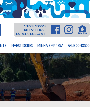
ACESSE NOSSAS
REDES SOCIAIS E
INSTALE O NOSSO APP
ENTE
INVESTIDORES
MINHA EMPRESA
FALE CONOSCO