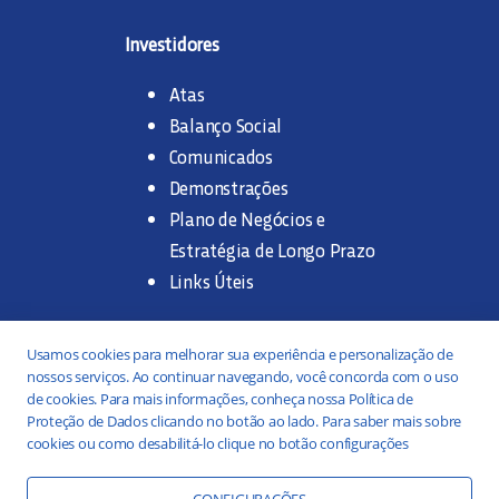
Investidores
Atas
Balanço Social
Comunicados
Demonstrações
Plano de Negócios e
Estratégia de Longo Prazo
Links Úteis
Trabalhe na SANASA
Usamos cookies para melhorar sua experiência e personalização de
nossos serviços. Ao continuar navegando, você concorda com o uso
Concurso Público
de cookies. Para mais informações, conheça nossa Política de
Proteção de Dados clicando no botão ao lado. Para saber mais sobre
Estágio
cookies ou como desabilitá-lo clique no botão configurações
Serviços
Portal da Transparência