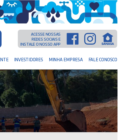
ACESSE NOSSAS
REDES SOCIAIS E
INSTALE O NOSSO APP
ENTE
INVESTIDORES
MINHA EMPRESA
FALE CONOSCO