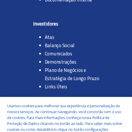
Investidores
Atas
Balanço Social
Comunicados
Demonstrações
Plano de Negócios e
Estratégia de Longo Prazo
Links Úteis
Trabalhe na SANASA
Usamos cookies para melhorar sua experiência e personalização de
nossos serviços. Ao continuar navegando, você concorda com o uso
Concurso Público
de cookies. Para mais informações, conheça nossa Política de
Proteção de Dados clicando no botão ao lado. Para saber mais sobre
Estágio
cookies ou como desabilitá-lo clique no botão configurações