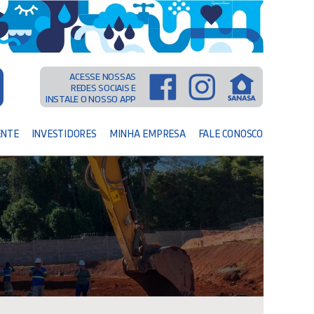
ACESSE NOSSAS
REDES SOCIAIS E
INSTALE O NOSSO APP
ENTE
INVESTIDORES
MINHA EMPRESA
FALE CONOSCO