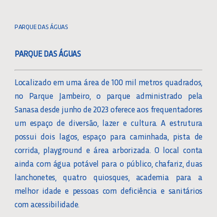
Toggle
Navigation
CONHEÇA A SANASA
PARQUE DAS ÁGUAS
PARQUE DAS ÁGUAS
O QUE FAZEMOS
Localizado em uma área de 100 mil metros quadrados,
PLANO DE SEGURANÇA DA ÁGUA
no Parque Jambeiro, o parque administrado pela
Sanasa desde junho de 2023 oferece aos frequentadores
QUALIDADE DA ÁGUA
um espaço de diversão, lazer e cultura. A estrutura
possui dois lagos, espaço para caminhada, pista de
corrida, playground e área arborizada. O local conta
PARCEIROS DE DESCONTOS
ainda com água potável para o público, chafariz, duas
lanchonetes, quatro quiosques, academia para a
RECURSOS HUMANOS
melhor idade e pessoas com deficiência e sanitários
com acessibilidade.