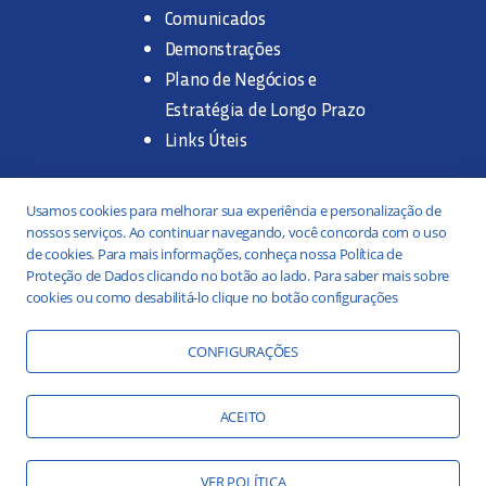
Comunicados
Demonstrações
Plano de Negócios e
Estratégia de Longo Prazo
Links Úteis
Trabalhe na SANASA
Usamos cookies para melhorar sua experiência e personalização de
nossos serviços. Ao continuar navegando, você concorda com o uso
Concurso Público
de cookies. Para mais informações, conheça nossa Política de
Proteção de Dados clicando no botão ao lado. Para saber mais sobre
Estágio
cookies ou como desabilitá-lo clique no botão configurações
Serviços
Portal da Transparência
CONFIGURAÇÕES
Práticas ESG
Responsabilidade Social
ACEITO
Educação Ambiental
VER POLÍTICA