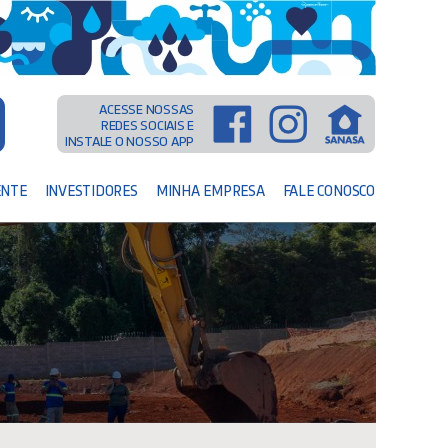
ACESSE NOSSAS
REDES SOCIAIS E
INSTALE O NOSSO APP
ENTE
INVESTIDORES
MINHA EMPRESA
FALE CONOSCO